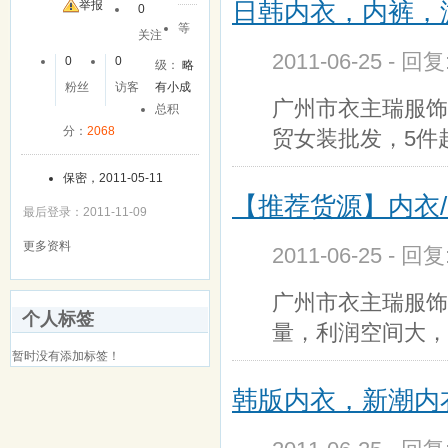
日韩内衣，内裤，
友
举报
0
等
关注
2011-06-25 - 回
0
0
级：
略
粉丝
访客
有小成
广州市衣主瑞服饰批发（
总积
分：
2068
贸女装批发，5件
保密，2011-05-11
【推荐货源】内衣
最后登录：2011-11-09
更多资料
2011-06-25 - 回
广州市衣主瑞服饰批发h
个人标签
量，利润空间大，
暂时没有添加标签！
韩版内衣，新潮内衣批发网h