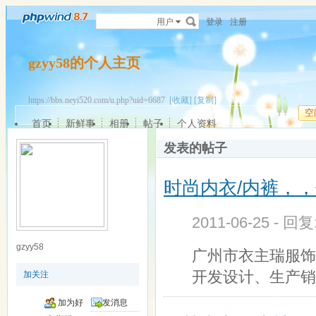
用户
登录
注册
gzyy58的个人主页
https://bbs.neyi520.com/u.php?uid=6687
[收藏]
[复制]
空
首页
新鲜事
相册
帖子
个人资料
发表的帖子
时尚内衣/内裤，
2011-06-25 - 回
gzyy58
广州市衣主瑞服饰（ht
开发设计、生产销
加关注
加为好
发消息