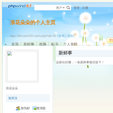
用户
登录
注册
浪花朵朵的个人主页
https://bbs.neyi520.com/u.php?uid=42
[收藏]
[复制]
空
首页
新鲜事
相册
帖子
个人资料
新鲜事
这家伙好懒，一条新鲜事都没留下！
浪花朵朵
加关注
加为好
发消息