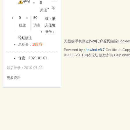
友
举报
0
等
关注
0
30
级：
渐
粉丝
访客
入佳境
身份：
论坛版主
无图版
|
手机浏览
|
520门户首页
|
清除Cookie
总积分：
18879
Powered by
phpwind v8.7
Certificate
Copy
©2003-2011
内衣论坛
版权所有 Gzip enab
保密，1921-01-01
最后登录：2010-07-03
更多资料