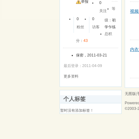
友
举报
0
等
视频
关注
0
0
级：
初
粉丝
访客
学乍练
总积
分：
43
内衣
保密，2011-03-21
最后登录：2011-04-09
更多资料
无图版
|
个人标签
Powere
©2003-
暂时没有添加标签！