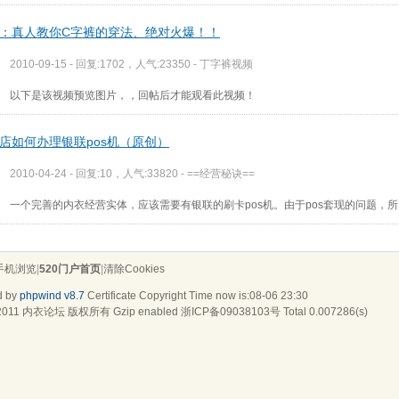
：真人教你C字裤的穿法、绝对火爆！！
2010-09-15 - 回复:1702，人气:23350 -
丁字裤视频
以下是该视频预览图片，，回帖后才能观看此视频！
店如何办理银联pos机（原创）
2010-04-24 - 回复:10，人气:33820 -
==经营秘诀==
一个完善的内衣经营实体，应该需要有银联的刷卡pos机。由于pos套现的问题，所
手机浏览
|
520门户首页
|
清除Cookies
d by
phpwind v8.7
Certificate
Copyright Time now is:08-06 23:30
2011
内衣论坛
版权所有 Gzip enabled
浙ICP备09038103号
Total 0.007286(s)