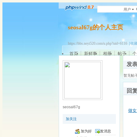
用户
seosal67g的个人主页
https://bbs.neyi520.com/u.php?uid=6116
[收藏
首页
新鲜事
相册
帖子
个
发
暂无帖
回
seosal67g
做女
加关注
加为好
发消息