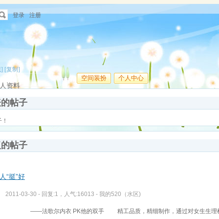
登录
注册
]
[复制]
空间装扮
个人中心
人资料
表的帖子
子！
复的帖子
人“挺”好
2011-03-30 - 回复:1，人气:16013 -
我的520（水区)
——法歌尔内衣 PK他的双手 精工品质，精细制作，通过对女生生理机